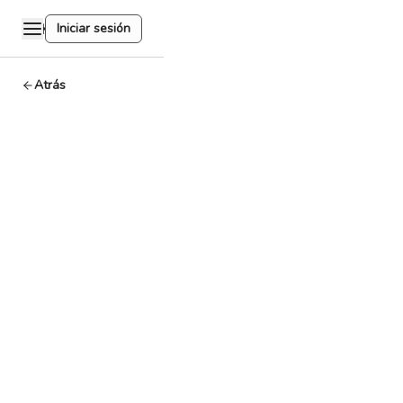
Iniciar sesión
Atrás
HackQuest,
NTU
Singapore,
Open
Campus,
and KIP
Protocol
Launch
Inaugural
Web3