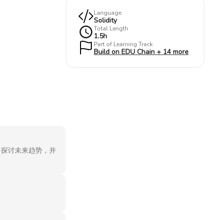
Language
Solidity
Total Length
1.5
h
Part of Learning Track
Build on EDU Chain + 14 more
，探讨未来趋势，并