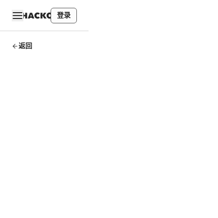
登录
返回
NTU
MOOC
学习笔记
- 第十四
讲 激励
设计和代
币经济学
Study Notes
By
HackQuest
Oct 18,2024
4
min read