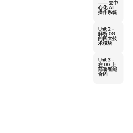
—— 去中
心化 AI
操作系统
Unit 2 -
解析 0G
的四大技
术模块
Unit 3 -
在 0G 上
部署智能
合约