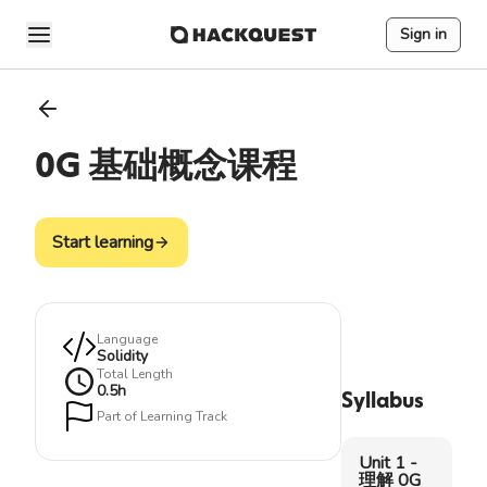
Sign in
0G 基础概念课程
Start learning
Language
Solidity
Total Length
0.5
h
Syllabus
Part of Learning Track
Unit 1 -
理解 0G