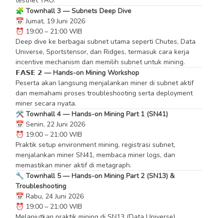
testnet TAO.
🧩 Townhall 3 — Subnets Deep Dive
📅 Jumat, 19 Juni 2026
⏰ 19:00 – 21:00 WIB
Deep dive ke berbagai subnet utama seperti Chutes, Data
Universe, Sportstensor, dan Ridges, termasuk cara kerja
incentive mechanism dan memilih subnet untuk mining.
𝗙𝗔𝗦𝗘 𝟮 — Hands-on Mining Workshop
Peserta akan langsung menjalankan miner di subnet aktif
dan memahami proses troubleshooting serta deployment
miner secara nyata.
🛠️ Townhall 4 — Hands-on Mining Part 1 (SN41)
📅 Senin, 22 Juni 2026
⏰ 19:00 – 21:00 WIB
Praktik setup environment mining, registrasi subnet,
menjalankan miner SN41, membaca miner logs, dan
memastikan miner aktif di metagraph.
🔧 Townhall 5 — Hands-on Mining Part 2 (SN13) &
Troubleshooting
📅 Rabu, 24 Juni 2026
⏰ 19:00 – 21:00 WIB
Melanjutkan praktik mining di SN13 (Data Universe),