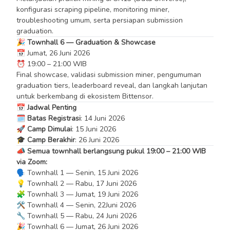
konfigurasi scraping pipeline, monitoring miner,
troubleshooting umum, serta persiapan submission
graduation.
🎉 Townhall 6 — Graduation & Showcase
📅 Jumat, 26 Juni 2026
⏰ 19:00 – 21:00 WIB
Final showcase, validasi submission miner, pengumuman
graduation tiers, leaderboard reveal, dan langkah lanjutan
untuk berkembang di ekosistem Bittensor.
📅
Jadwal Penting
🗓️
Batas Registrasi
: 14 Juni 2026
🚀
Camp Dimulai
: 15 Juni 2026
🎓
Camp Berakhir
: 26 Juni 2026
📣
Semua townhall berlangsung pukul 19:00 – 21:00 WIB
via Zoom:
🗣️ Townhall 1 — Senin, 15 Juni 2026
💡 Townhall 2 — Rabu, 17 Juni 2026
🧩 Townhall 3 — Jumat, 19 Juni 2026
🛠️ Townhall 4 — Senin, 22Juni 2026
🔧 Townhall 5 — Rabu, 24 Juni 2026
🎉 Townhall 6 — Jumat, 26 Juni 2026