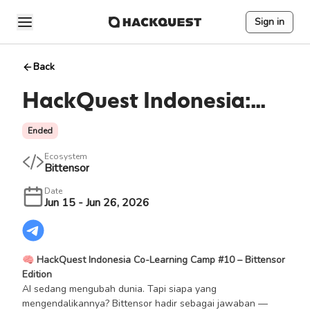
Sign in
Back
HackQuest Indonesia:
Co-Learning Camp #10
Ended
Ecosystem
Bittensor
Date
Jun 15 - Jun 26, 2026
🧠 HackQuest Indonesia Co-Learning Camp #10 – Bittensor
Edition
AI sedang mengubah dunia. Tapi siapa yang
mengendalikannya? Bittensor hadir sebagai jawaban —