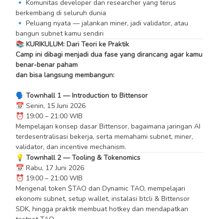
🔹 Komunitas developer dan researcher yang terus
berkembang di seluruh dunia
🔹 Peluang nyata — jalankan miner, jadi validator, atau
bangun subnet kamu sendiri
📚 KURIKULUM: Dari Teori ke Praktik
Camp ini dibagi menjadi dua fase yang dirancang agar kamu
benar-benar paham
dan bisa langsung membangun:
🗣️ Townhall 1 — Introduction to Bittensor
📅 Senin, 15 Juni 2026
⏰ 19:00 – 21:00 WIB
Mempelajari konsep dasar Bittensor, bagaimana jaringan AI
terdesentralisasi bekerja, serta memahami subnet, miner,
validator, dan incentive mechanism.
💡 Townhall 2 — Tooling & Tokenomics
📅 Rabu, 17 Juni 2026
⏰ 19:00 – 21:00 WIB
Mengenal token $TAO dan Dynamic TAO, mempelajari
ekonomi subnet, setup wallet, instalasi btcli & Bittensor
SDK, hingga praktik membuat hotkey dan mendapatkan