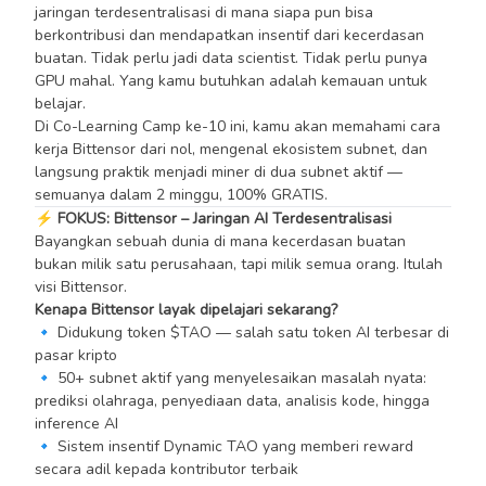
jaringan terdesentralisasi di mana siapa pun bisa
berkontribusi dan mendapatkan insentif dari kecerdasan
buatan. Tidak perlu jadi data scientist. Tidak perlu punya
GPU mahal. Yang kamu butuhkan adalah kemauan untuk
belajar.
Di Co-Learning Camp ke-10 ini, kamu akan memahami cara
kerja Bittensor dari nol, mengenal ekosistem subnet, dan
langsung praktik menjadi miner di dua subnet aktif —
semuanya dalam 2 minggu, 100% GRATIS.
⚡ FOKUS: Bittensor – Jaringan AI Terdesentralisasi
Bayangkan sebuah dunia di mana kecerdasan buatan
bukan milik satu perusahaan, tapi milik semua orang. Itulah
visi Bittensor.
Kenapa Bittensor layak dipelajari sekarang?
🔹 Didukung token $TAO — salah satu token AI terbesar di
pasar kripto
🔹 50+ subnet aktif yang menyelesaikan masalah nyata:
prediksi olahraga, penyediaan data, analisis kode, hingga
inference AI
🔹 Sistem insentif Dynamic TAO yang memberi reward
secara adil kepada kontributor terbaik