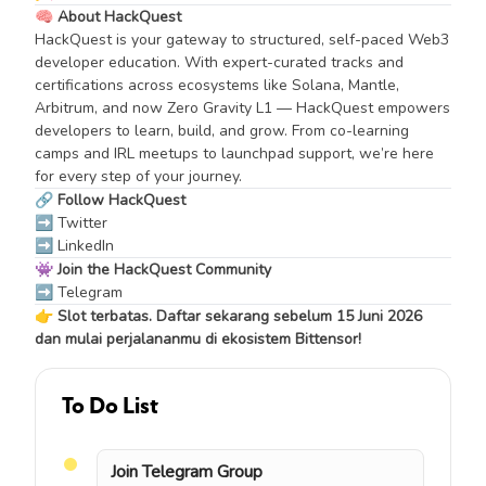
🧠
About HackQuest
HackQuest is your gateway to structured, self-paced Web3
developer education. With expert-curated tracks and
certifications across ecosystems like Solana, Mantle,
Arbitrum, and now Zero Gravity L1 — HackQuest empowers
developers to learn, build, and grow. From co-learning
camps and IRL meetups to launchpad support, we’re here
for every step of your journey.
🔗
Follow HackQuest
➡️
Twitter
➡️
LinkedIn
👾
Join the HackQuest Community
➡️
Telegram
👉
Slot terbatas. Daftar sekarang sebelum 15 Juni 2026
dan mulai perjalananmu di ekosistem Bittensor!
To Do List
Join Telegram Group